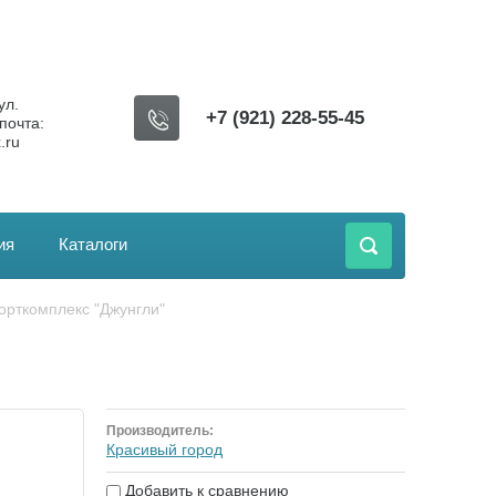
ул.
+7 (921) 228-55-45
почта:
.ru
ия
Каталоги
порткомплекс "Джунгли"
Производитель:
Красивый город
Добавить к сравнению