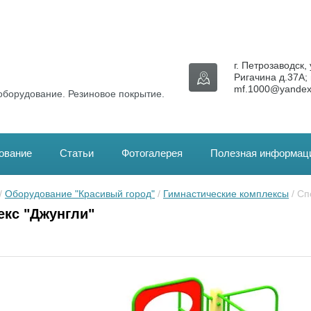
г. Петрозаводск, 
Ригачина д.37А; 
mf.1000@yandex
оборудование. Резиновое покрытие.
ование
Статьи
Фотогалерея
Полезная информац
/ 
Оборудование "Красивый город"
 / 
Гимнастические комплексы
 / С
кс "Джунгли"