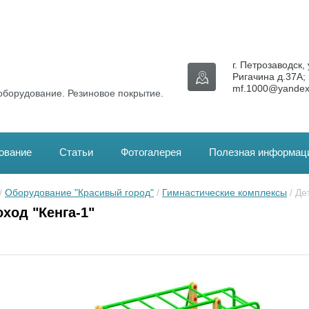
г. Петрозаводск, 
Ригачина д.37А; 
mf.1000@yandex
оборудование. Резиновое покрытие.
ование
Статьи
Фотогалерея
Полезная информац
/ 
Оборудование "Красивый город"
 / 
Гимнастические комплексы
 / Д
оход "Кенга-1"