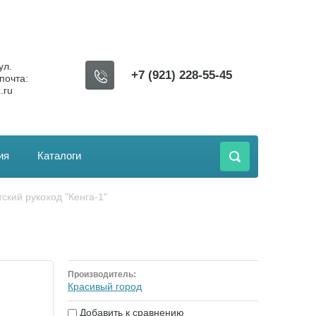
ул.
+7 (921) 228-55-45
почта:
.ru
ия
Каталоги
етский рукоход "Кенга-1"
Производитель:
Красивый город
Добавить к сравнению