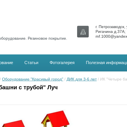
г. Петрозаводск, 
Ригачина д.37А; 
mf.1000@yandex
оборудование. Резиновое покрытие.
ование
Статьи
Фотогалерея
Полезная информац
/ 
Оборудование "Красивый город"
 / 
ДИК для 3-6 лет
 / ИК "Четыре б
башни с трубой" Луч