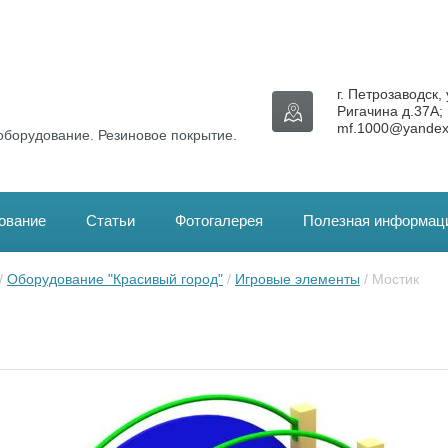
г. Петрозаводск, 
Ригачина д.37А; 
mf.1000@yandex
оборудование. Резиновое покрытие.
ование
Статьи
Фотогалерея
Полезная информац
/ 
Оборудование "Красивый город"
 / 
Игровые элементы
 / Мостик