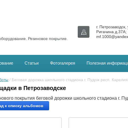
г. Петрозаводск, 
Ригачина д.37А; 
mf.1000@yandex
оборудование. Резиновое покрытие.
ование
Статьи
Фотогалерея
Полезная информац
боты
 / Беговая дорожка школьного стадиона г. Пудож респ. Карелия
щадки в Петрозаводске
нового покрытия беговой дорожки школьного стадиона г. Пу
ад к списку альбомов