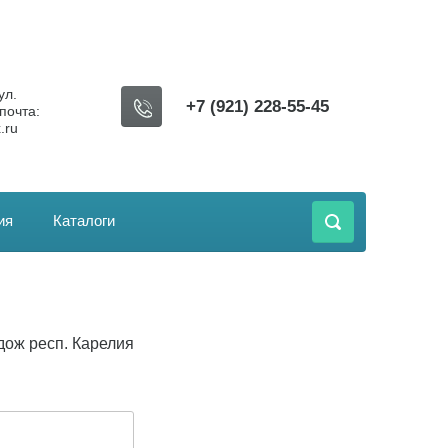
ул.
+7 (921) 228-55-45
почта:
.ru
ия
Каталоги
дож респ. Карелия