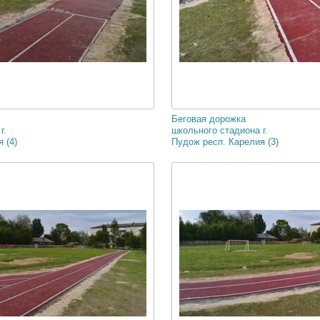
Беговая дорожка
г.
школьного стадиона г.
 (4)
Пудож респ. Карелия (3)